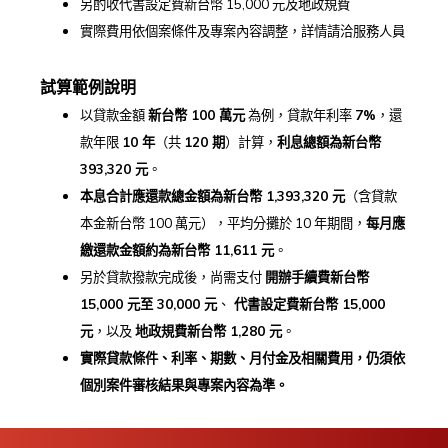
另酌收代書設定費新台幣 15,000 元及地政規費
實際費用依個案條件及專案內容調整，詳情請洽服務人員
試算範例說明
以貸款金額
新台幣 100
萬元
為例，貸款年利率
7%
，還
款年限
10
年
（共
120
期
）計算，
利息總額為新台幣
393,320
元
。
本息合計應還款總金額為新台幣 1,393,320
元
（含貸款
本金新台幣 100 萬元），平均分攤於 10 年期間，
每月應
繳還款金額約為新台幣 11,611
元
。
另於貸款撥款完成後，尚需支付
開辦手續費新台幣
15,000
元至 30,000
元
、
代書設定費新台幣 15,000
元
，以及
地政規費新台幣 1,280
元
。
實際貸款條件、利率、期數、月付金及相關費用，
仍須依
個別案件審核結果與專案內容為準。