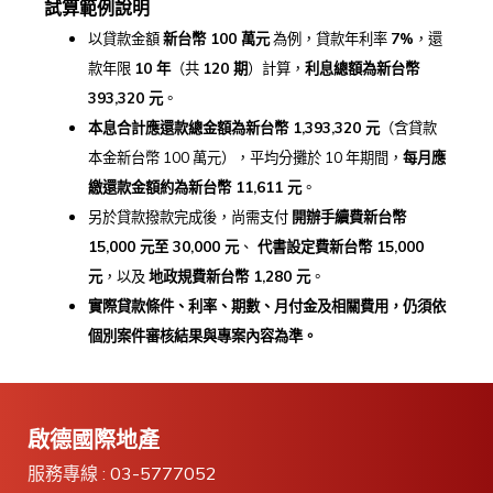
試算範例說明
以貸款金額
新台幣 100
萬元
為例，貸款年利率
7%
，還
款年限
10
年
（共
120
期
）計算，
利息總額為新台幣
393,320
元
。
本息合計應還款總金額為新台幣 1,393,320
元
（含貸款
本金新台幣 100 萬元），平均分攤於 10 年期間，
每月應
繳還款金額約為新台幣 11,611
元
。
另於貸款撥款完成後，尚需支付
開辦手續費新台幣
15,000
元至 30,000
元
、
代書設定費新台幣 15,000
元
，以及
地政規費新台幣 1,280
元
。
實際貸款條件、利率、期數、月付金及相關費用，
仍須依
個別案件審核結果與專案內容為準。
啟德國際地產
服務專線 :
03-5777052