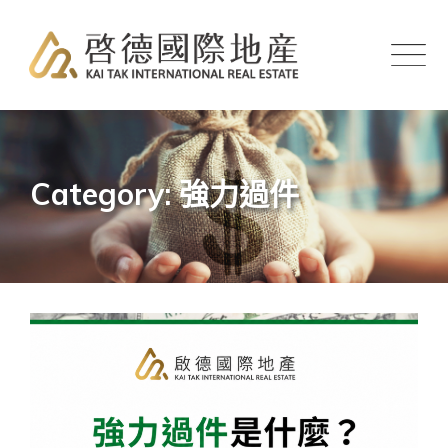
Skip
to
content
Category: 強力過件