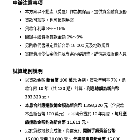
申辦注意事項
本方案以不動產（房屋）作為擔保品，提供資金融資服務
貸款可短期，也可長期房案
貸款年利率 8%～16%
開辦手續費為貸款金額 0%～3%
另酌收代書設定費新台幣 15,000 元及地政規費
實際費用依個案條件及專案內容調整，詳情請洽服務人員
試算範例說明
以貸款金額
新台幣 100
萬元
為例，貸款年利率
7%
，還
款年限
10
年
（共
120
期
）計算，
利息總額為新台幣
393,320
元
。
本息合計應還款總金額為新台幣 1,393,320
元
（含貸款
本金新台幣 100 萬元），平均分攤於 10 年期間，
每月應
繳還款金額約為新台幣 11,611
元
。
另於貸款撥款完成後，尚需支付
開辦手續費新台幣
15,000
元至 30,000
元
、
代書設定費新台幣 15,000