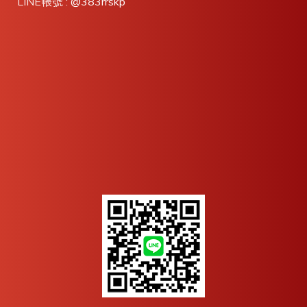
LINE帳號 :
@383rrskp