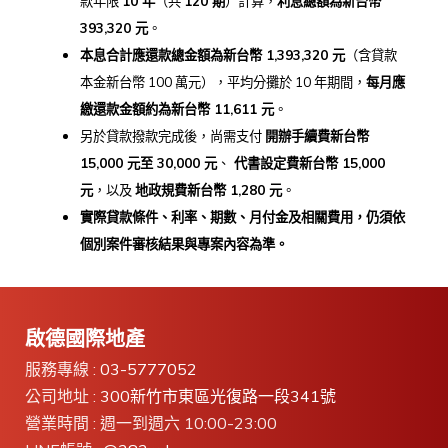
款年限
10
年
（共
120
期
）計算，
利息總額為新台幣
393,320
元
。
本息合計應還款總金額為新台幣 1,393,320
元
（含貸款
本金新台幣 100 萬元），平均分攤於 10 年期間，
每月應
繳還款金額約為新台幣 11,611
元
。
另於貸款撥款完成後，尚需支付
開辦手續費新台幣
15,000
元至 30,000
元
、
代書設定費新台幣 15,000
元
，以及
地政規費新台幣 1,280
元
。
實際貸款條件、利率、期數、月付金及相關費用，
仍須依
個別案件審核結果與專案內容為準。
啟德國際地產
服務專線 :
03-5777052
公司地址 :
300新竹市東區光復路一段341號
營業時間 : 週一到週六 10:00-23:00