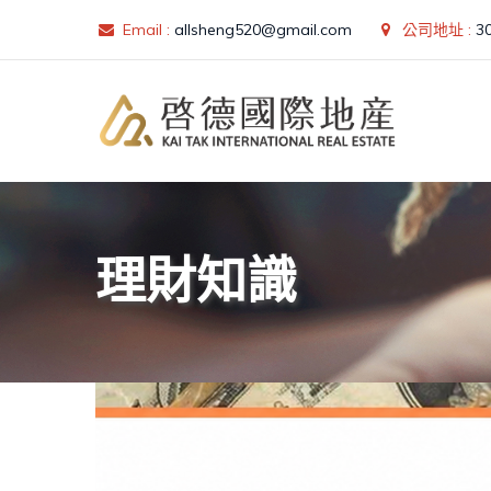
Skip
Email :
allsheng520@gmail.com
公司地址 :
3
to
content
理財知識