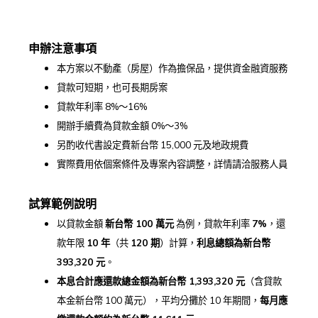
申辦注意事項
本方案以不動產（房屋）作為擔保品，提供資金融資服務
貸款可短期，也可長期房案
貸款年利率 8%～16%
開辦手續費為貸款金額 0%～3%
另酌收代書設定費新台幣 15,000 元及地政規費
實際費用依個案條件及專案內容調整，詳情請洽服務人員
試算範例說明
以貸款金額
新台幣 100
萬元
為例，貸款年利率
7%
，還
款年限
10
年
（共
120
期
）計算，
利息總額為新台幣
393,320
元
。
本息合計應還款總金額為新台幣 1,393,320
元
（含貸款
本金新台幣 100 萬元），平均分攤於 10 年期間，
每月應