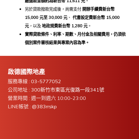
繳還款金額約為新台幣 11,611
元
。
另於貸款撥款完成後，尚需支付
開辦手續費新台幣
15,000
元至 30,000
元
、
代書設定費新台幣 15,000
元
，以及
地政規費新台幣 1,280
元
。
實際貸款條件、利率、期數、月付金及相關費用，
仍須依
個別案件審核結果與專案內容為準。
啟德國際地產
服務專線 :
03-5777052
公司地址 :
300新竹市東區光復路一段341號
營業時間 : 週一到週六 10:00-23:00
LINE帳號 :
@383rrskp