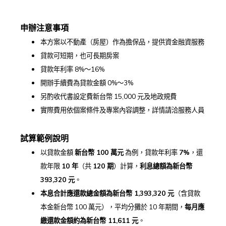
申辦注意事項
本方案以不動產（房屋）作為擔保品，提供資金融資服務
貸款可短期，也可長期房案
貸款年利率 8%～16%
開辦手續費為貸款金額 0%～3%
另酌收代書設定費新台幣 15,000 元及地政規費
實際費用依個案條件及專案內容調整，詳情請洽服務人員
試算範例說明
以貸款金額
新台幣 100
萬元
為例，貸款年利率
7%
，還
款年限
10
年
（共
120
期
）計算，
利息總額為新台幣
393,320
元
。
本息合計應還款總金額為新台幣 1,393,320
元
（含貸款
本金新台幣 100 萬元），平均分攤於 10 年期間，
每月應
繳還款金額約為新台幣 11,611
元
。