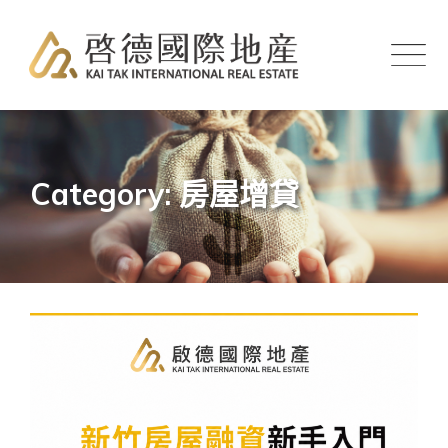
Skip
to
content
Category: 房屋增貸