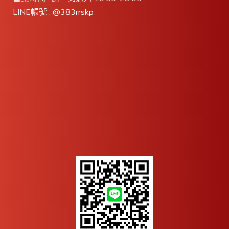
LINE帳號 :
@383rrskp