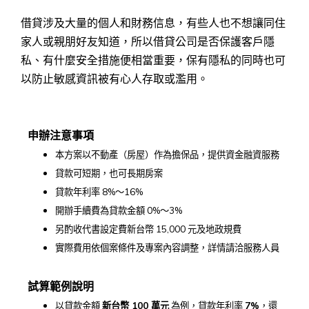
借貸涉及大量的個人和財務信息，有些人也不想讓同住
家人或親朋好友知道，所以借貸公司是否保護客戶隱
私、有什麼安全措施便相當重要，保有隱私的同時也可
以防止敏感資訊被有心人存取或濫用。
申辦注意事項
本方案以不動產（房屋）作為擔保品，提供資金融資服務
貸款可短期，也可長期房案
貸款年利率 8%～16%
開辦手續費為貸款金額 0%～3%
另酌收代書設定費新台幣 15,000 元及地政規費
實際費用依個案條件及專案內容調整，詳情請洽服務人員
試算範例說明
以貸款金額
新台幣 100
萬元
為例，貸款年利率
7%
，還