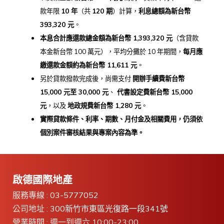
款年限
10
年
（共
120
期
）計算，
利息總額為新台幣
393,320
元
。
本息合計應還款總金額為新台幣 1,393,320
元
（含貸款
本金新台幣 100 萬元），平均分攤於 10 年期間，
每月應
繳還款金額約為新台幣 11,611
元
。
另於貸款撥款完成後，尚需支付
開辦手續費新台幣
15,000
元至 30,000
元
、
代書設定費新台幣 15,000
元
，以及
地政規費新台幣 1,280
元
。
實際貸款條件、利率、期數、月付金及相關費用，
仍須依
個別案件審核結果與專案內容為準。
啟德國際地產
服務專線 :
03-5777052
公司地址 :
300新竹市東區光復路一段341號
營業時間 : 週一到週六 10:00-23:00